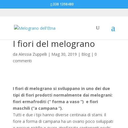
338 1398480
I fiori del melograno
da
Alessia Zuppelli
|
Mag 30, 2019
|
Blog
|
0
commenti
I fiori di melograno si sviluppano in uno dei due
tipi di fiori
prodotti normalmente dai melograni:
fiori ermafroditi (” forma a vaso ”) e fiori
maschili (”a campana ”).
Tutti e due i tipi hanno diverse centinaia di stami. Il
fiore a forma di campana ha un ovario poco sviluppati
o nessun pistillo e ovaie atrofizzate contenenti pochi