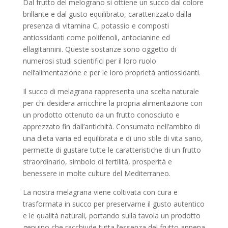
Dal frutto del melograno si ottiene un succo dal colore
brillante e dal gusto equilibrato, caratterizzato dalla
presenza di vitamina C, potassio e composti
antiossidanti come polifenoli, antocianine ed
ellagitannini. Queste sostanze sono oggetto di
numerosi studi scientifici per il loro ruolo
nell’alimentazione e per le loro proprietà antiossidanti.
Il succo di melagrana rappresenta una scelta naturale
per chi desidera arricchire la propria alimentazione con
un prodotto ottenuto da un frutto conosciuto e
apprezzato fin dall’antichità. Consumato nell’ambito di
una dieta varia ed equilibrata e di uno stile di vita sano,
permette di gustare tutte le caratteristiche di un frutto
straordinario, simbolo di fertilità, prosperità e
benessere in molte culture del Mediterraneo.
La nostra melagrana viene coltivata con cura e
trasformata in succo per preservarne il gusto autentico
e le qualità naturali, portando sulla tavola un prodotto
genuino che racchiude tutta l’essenza del frutto appena