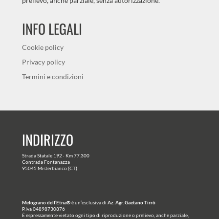
prelievo, anche parziale, senza autorizzazione.
INFO LEGALI
Cookie policy
Privacy policy
Termini e condizioni
INDIRIZZO
Strada Statale 192 · Km 77.300
Contrada Fontanazza
95045 Misterbianco (CT)
Melograno dell’Etna®
è un’esclusiva di
Az. Agr. Gaetano Tirrò
P.Iva 04898730876
È espressamente vietato ogni tipo di riproduzione o prelievo, anche parziale,