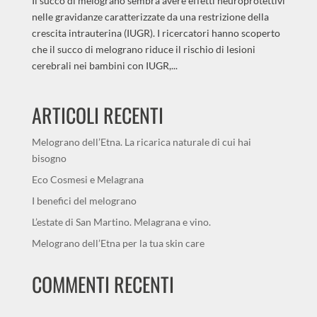
Il succo di melograno sembra avere effetti neuroprotettivi
nelle gravidanze caratterizzate da una restrizione della
crescita intrauterina (IUGR). I ricercatori hanno scoperto
che il succo di melograno riduce il rischio di lesioni
cerebrali nei bambini con IUGR,...
ARTICOLI RECENTI
Melograno dell’Etna. La ricarica naturale di cui hai
bisogno
Eco Cosmesi e Melagrana
I benefici del melograno
L’estate di San Martino. Melagrana e vino.
Melograno dell’Etna per la tua skin care
COMMENTI RECENTI